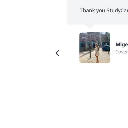
 for my application
Thank you StudyCa
f confidence and
Mige
Coven