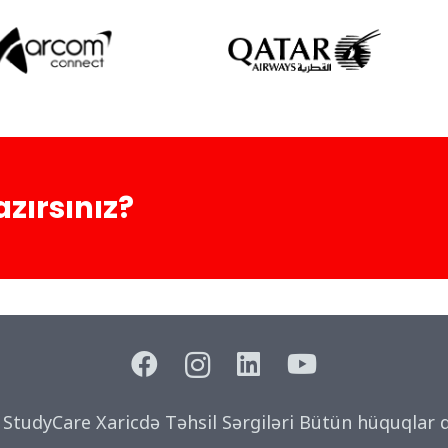
zırsınız?
 StudyCare Xaricdə Təhsil Sərgiləri Bütün hüquqlar 