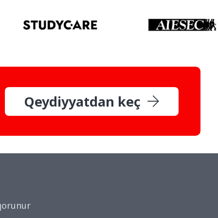
Qeydiyyatdan keç
qorunur