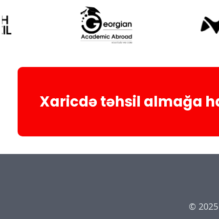
Xaricdə təhsil almağa ha
© 2025