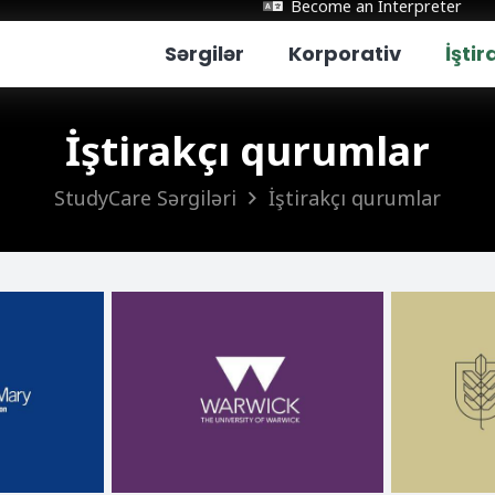
Become an Interpreter
Sərgilər
Korporativ
İşti
İştirakçı qurumlar
StudyCare Sərgiləri
İştirakçı qurumlar