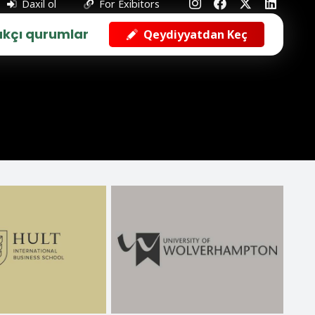
Daxil ol
For Exibitors
rakçı qurumlar
Qeydiyyatdan Keç